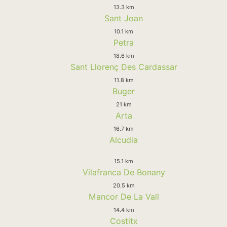
13.3 km
Sant Joan
10.1 km
Petra
18.6 km
Sant Llorenç Des Cardassar
11.8 km
Buger
21 km
Arta
16.7 km
Alcudia
15.1 km
Vilafranca De Bonany
20.5 km
Mancor De La Vall
14.4 km
Costitx