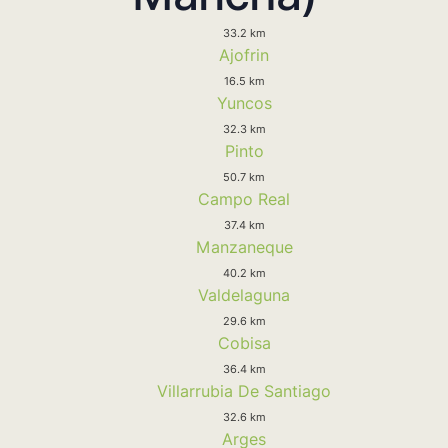
33.2 km
Ajofrin
16.5 km
Yuncos
32.3 km
Pinto
50.7 km
Campo Real
37.4 km
Manzaneque
40.2 km
Valdelaguna
29.6 km
Cobisa
36.4 km
Villarrubia De Santiago
32.6 km
Arges