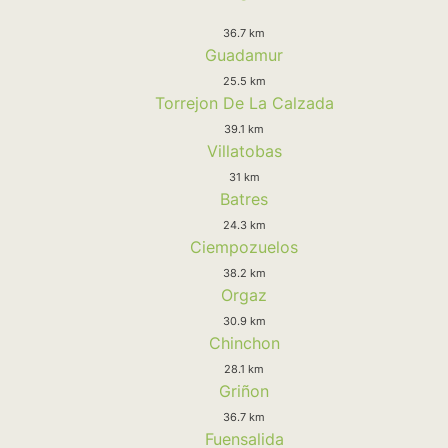
36.7 km
Guadamur
25.5 km
Torrejon De La Calzada
39.1 km
Villatobas
31 km
Batres
24.3 km
Ciempozuelos
38.2 km
Orgaz
30.9 km
Chinchon
28.1 km
Griñon
36.7 km
Fuensalida