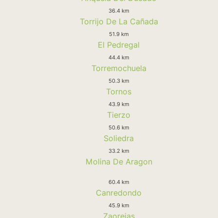
36.4 km
Torrijo De La Cañada
51.9 km
El Pedregal
44.4 km
Torremochuela
50.3 km
Tornos
43.9 km
Tierzo
50.6 km
Soliedra
33.2 km
Molina De Aragon
60.4 km
Canredondo
45.9 km
Zaorejas