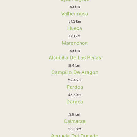
40 km
Valhermoso
51.3 km
Illueca
17.3 km
Maranchon
49 km
Alcubilla De Las Peñas
9.4 km
Campillo De Aragon
22.4 km
Pardos
45.3 km
Daroca
3.9 km
Calmarza
25.5 km
Anquela Del Ducado