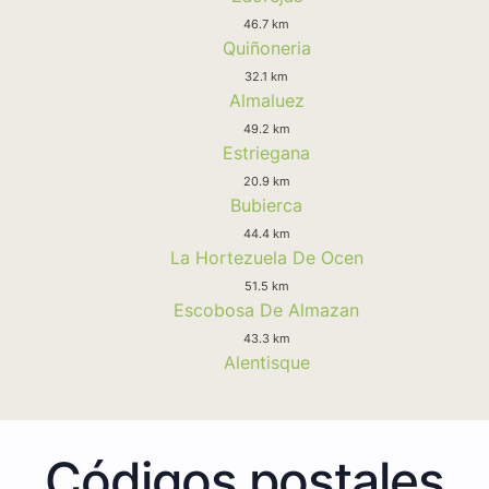
46.7 km
Quiñoneria
32.1 km
Almaluez
49.2 km
Estriegana
20.9 km
Bubierca
44.4 km
La Hortezuela De Ocen
51.5 km
Escobosa De Almazan
43.3 km
Alentisque
Códigos postales