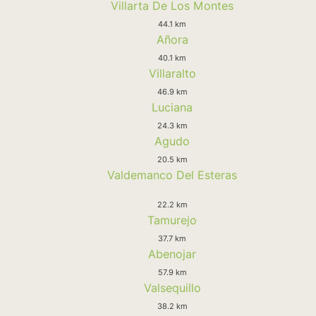
Villarta De Los Montes
44.1 km
Añora
40.1 km
Villaralto
46.9 km
Luciana
24.3 km
Agudo
20.5 km
Valdemanco Del Esteras
22.2 km
Tamurejo
37.7 km
Abenojar
57.9 km
Valsequillo
38.2 km