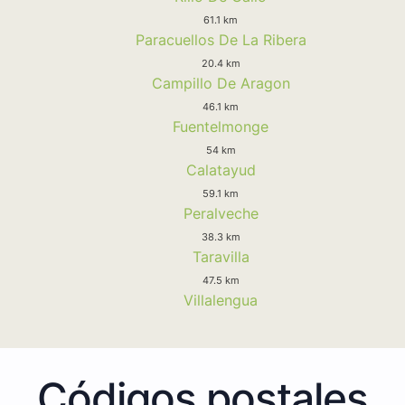
61.1 km
Paracuellos De La Ribera
20.4 km
Campillo De Aragon
46.1 km
Fuentelmonge
54 km
Calatayud
59.1 km
Peralveche
38.3 km
Taravilla
47.5 km
Villalengua
Códigos postales