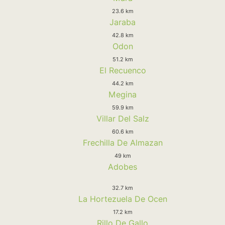
23.6 km
Jaraba
42.8 km
Odon
51.2 km
El Recuenco
44.2 km
Megina
59.9 km
Villar Del Salz
60.6 km
Frechilla De Almazan
49 km
Adobes
32.7 km
La Hortezuela De Ocen
17.2 km
Rillo De Gallo