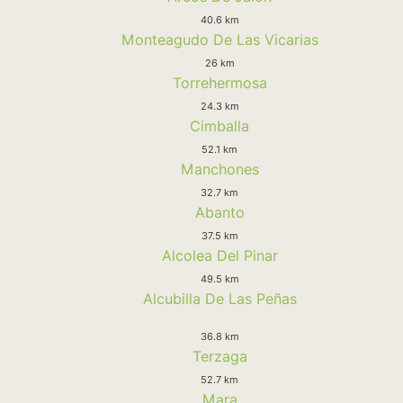
40.6 km
Monteagudo De Las Vicarias
26 km
Torrehermosa
24.3 km
Cimballa
52.1 km
Manchones
32.7 km
Abanto
37.5 km
Alcolea Del Pinar
49.5 km
Alcubilla De Las Peñas
36.8 km
Terzaga
52.7 km
Mara