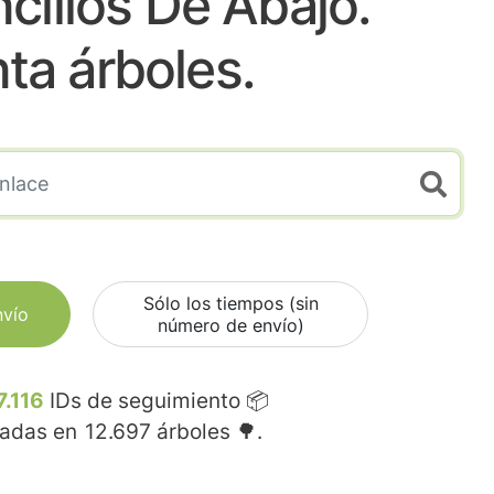
cillos De Abajo.
nta árboles.
Sólo los tiempos (sin
nvío
número de envío)
7.116
IDs de seguimiento 📦
madas en
12.697
árboles 🌳.