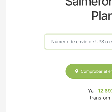
Salmeron
Pla
Comprobar el e
Ya
12.69
transfor