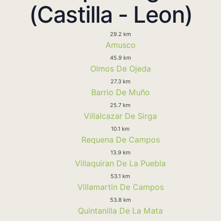
(Castilla - Leon)
29.2 km
Amusco
45.9 km
Olmos De Ojeda
27.3 km
Barrio De Muño
25.7 km
Villalcazar De Sirga
10.1 km
Requena De Campos
13.9 km
Villaquiran De La Puebla
53.1 km
Villamartin De Campos
53.8 km
Quintanilla De La Mata