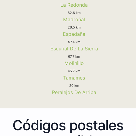
La Redonda
62.6 km
Madroñal
26.5 km
Espadaña
57.4 km
Escurial De La Sierra
67.7 km
Molinillo
45.7 km
Tamames
20 km
Peralejos De Arriba
Códigos postales