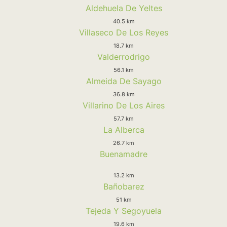
Aldehuela De Yeltes
40.5 km
Villaseco De Los Reyes
18.7 km
Valderrodrigo
56.1 km
Almeida De Sayago
36.8 km
Villarino De Los Aires
57.7 km
La Alberca
26.7 km
Buenamadre
13.2 km
Bañobarez
51 km
Tejeda Y Segoyuela
19.6 km