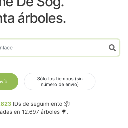
me De Sog.
nta árboles.
Sólo los tiempos (sin
nvío
número de envío)
.823
IDs de seguimiento 📦
madas en
12.697
árboles 🌳.