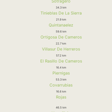
Sotragero
34.3 km
Tinieblas De La Sierra
21.9 km
Quintanaelez
59.6 km
Ortigosa De Cameros
22.7 km
Villasur De Herreros
57.2 km
El Rasillo De Cameros
16.4 km
Piernigas
53.3 km
Covarrubias
16.6 km
Rojas
46.5 km