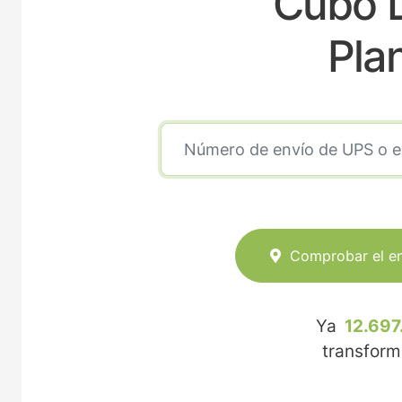
Cubo 
Pla
Comprobar el e
Ya
12.697
transfor