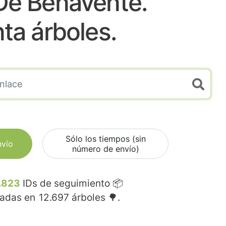
De Benavente.
nta árboles.
Sólo los tiempos (sin
nvío
número de envío)
.823
IDs de seguimiento 📦
madas en
12.697
árboles 🌳.