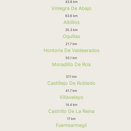
43.8 km
Viniegra De Abajo
63.6 km
Albillos
35.3 km
Oquillas
21.7 km
Hontoria De Valdearados
55.1 km
Moradillo De Roa
37.1 km
Castillejo De Robledo
41.7 km
Villavelayo
14.4 km
Castrillo De La Reina
17 km
Fuentearmegil