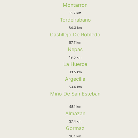
Montarron
15.7 km
Tordelrabano
64.3 km
Castillejo De Robledo
57.7 km
Nepas
19.5 km
La Huerce
33.5 km
Argecilla
53.6 km
Miño De San Esteban
48.1 km
Almazan
37.4 km
Gormaz
36.1 km