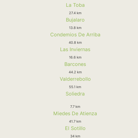
La Toba
27.4 km
Bujalaro
13.8 km
Condemios De Arriba
40.8 km
Las Inviernas
16.6 km
Barcones
44.2 km
Valderrebollo
55.1 km
Soliedra
7.7 km
Miedes De Atienza
41.7 km
El Sotillo
34 km