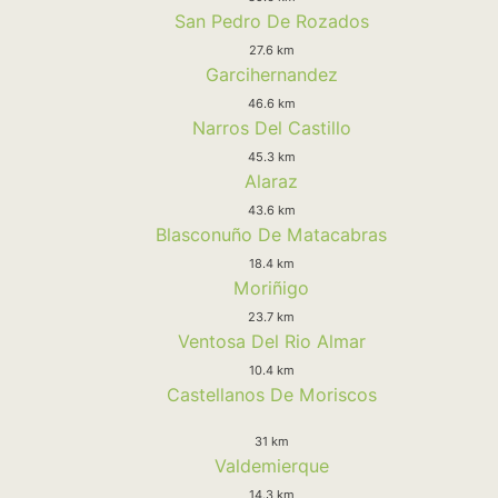
San Pedro De Rozados
27.6 km
Garcihernandez
46.6 km
Narros Del Castillo
45.3 km
Alaraz
43.6 km
Blasconuño De Matacabras
18.4 km
Moriñigo
23.7 km
Ventosa Del Rio Almar
10.4 km
Castellanos De Moriscos
31 km
Valdemierque
14.3 km