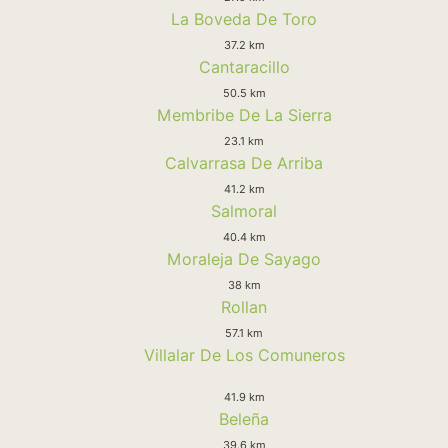
La Boveda De Toro
37.2 km
Cantaracillo
50.5 km
Membribe De La Sierra
23.1 km
Calvarrasa De Arriba
41.2 km
Salmoral
40.4 km
Moraleja De Sayago
38 km
Rollan
57.1 km
Villalar De Los Comuneros
41.9 km
Beleña
39.6 km