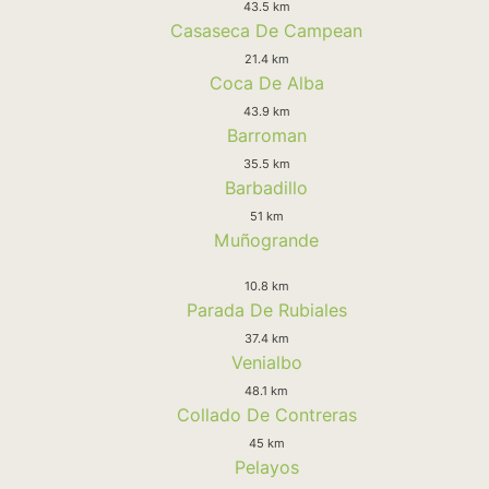
43.5 km
Casaseca De Campean
21.4 km
Coca De Alba
43.9 km
Barroman
35.5 km
Barbadillo
51 km
Muñogrande
10.8 km
Parada De Rubiales
37.4 km
Venialbo
48.1 km
Collado De Contreras
45 km
Pelayos