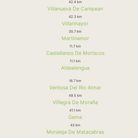
42.4 km
Villanueva De Campean
42.3 km
Villarmayor
30.7 km
Martinamor
11.7 km
Castellanos De Moriscos
11.1 km
Aldealengua
16.7 km
Ventosa Del Rio Almar
49.5 km
Viñegra De Moraña
41.1 km
Gema
43 km
Moraleja De Matacabras