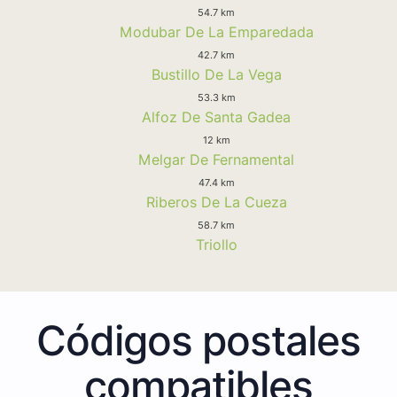
54.7 km
Modubar De La Emparedada
42.7 km
Bustillo De La Vega
53.3 km
Alfoz De Santa Gadea
12 km
Melgar De Fernamental
47.4 km
Riberos De La Cueza
58.7 km
Triollo
Códigos postales
compatibles