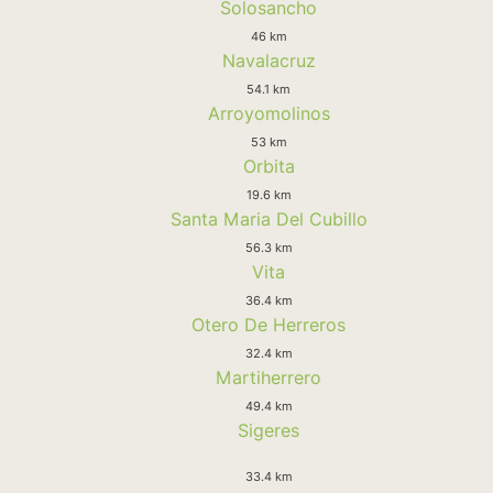
Solosancho
46 km
Navalacruz
54.1 km
Arroyomolinos
53 km
Orbita
19.6 km
Santa Maria Del Cubillo
56.3 km
Vita
36.4 km
Otero De Herreros
32.4 km
Martiherrero
49.4 km
Sigeres
33.4 km