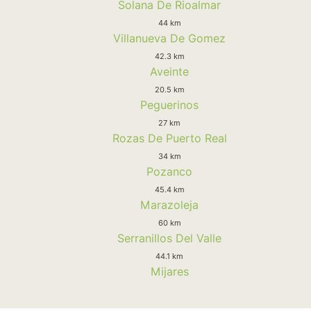
Solana De Rioalmar
44 km
Villanueva De Gomez
42.3 km
Aveinte
20.5 km
Peguerinos
27 km
Rozas De Puerto Real
34 km
Pozanco
45.4 km
Marazoleja
60 km
Serranillos Del Valle
44.1 km
Mijares