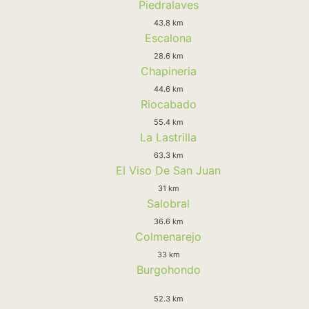
Piedralaves
43.8 km
Escalona
28.6 km
Chapineria
44.6 km
Riocabado
55.4 km
La Lastrilla
63.3 km
El Viso De San Juan
31 km
Salobral
36.6 km
Colmenarejo
33 km
Burgohondo
52.3 km