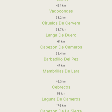
46.1 km
Vadocondes
38.2 km
Ciruelos De Cervera
33.7 km
Langa De Duero
61 km
Cabezon De Cameros
35.4 km
Barbadillo Del Pez
47 km
Mambrillas De Lara
46.3 km
Cebrecos
58 km
Laguna De Cameros
17.6 km
Cabezon De La Sierra