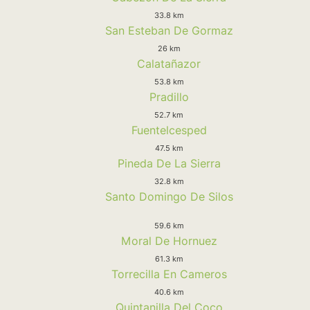
33.8 km
San Esteban De Gormaz
26 km
Calatañazor
53.8 km
Pradillo
52.7 km
Fuentelcesped
47.5 km
Pineda De La Sierra
32.8 km
Santo Domingo De Silos
59.6 km
Moral De Hornuez
61.3 km
Torrecilla En Cameros
40.6 km
Quintanilla Del Coco