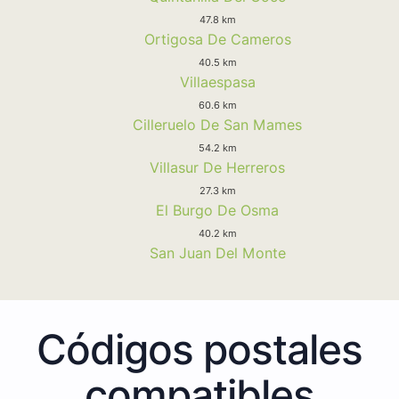
47.8 km
Ortigosa De Cameros
40.5 km
Villaespasa
60.6 km
Cilleruelo De San Mames
54.2 km
Villasur De Herreros
27.3 km
El Burgo De Osma
40.2 km
San Juan Del Monte
Códigos postales
compatibles