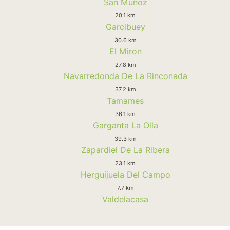
San Muñoz
20.1 km
Garcibuey
30.6 km
El Miron
27.8 km
Navarredonda De La Rinconada
37.2 km
Tamames
36.1 km
Garganta La Olla
39.3 km
Zapardiel De La Ribera
23.1 km
Herguijuela Del Campo
7.7 km
Valdelacasa