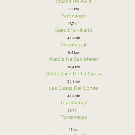
Solana De Avila
3.3 km
Peromingo
47.7 km
Sepulcro-Hilario
42.4 km
Nuñomoral
6.4 km
Puebla De San Medel
15.4 km
Santibañez De La Sierra
25.8 km
Las Casas Del Conde
45.4 km
Torremenga
23.1 km
Tornavacas
18 km