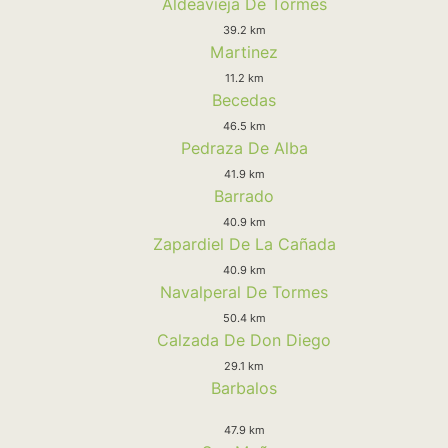
Aldeavieja De Tormes
39.2 km
Martinez
11.2 km
Becedas
46.5 km
Pedraza De Alba
41.9 km
Barrado
40.9 km
Zapardiel De La Cañada
40.9 km
Navalperal De Tormes
50.4 km
Calzada De Don Diego
29.1 km
Barbalos
47.9 km