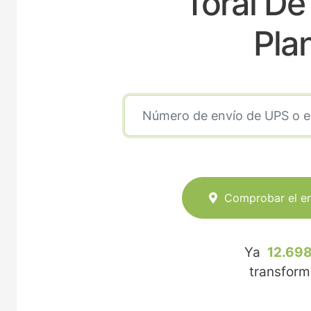
Toral D
Pla
Comprobar el e
Ya
12.698
transfor