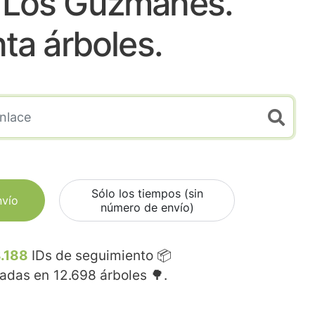
e Los Guzmanes.
nta árboles.
Sólo los tiempos (sin
nvío
número de envío)
.188
IDs de seguimiento 📦
madas en
12.698
árboles 🌳.