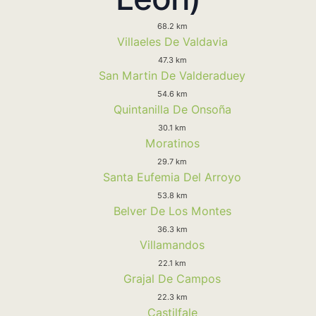
68.2 km
Villaeles De Valdavia
47.3 km
San Martin De Valderaduey
54.6 km
Quintanilla De Onsoña
30.1 km
Moratinos
29.7 km
Santa Eufemia Del Arroyo
53.8 km
Belver De Los Montes
36.3 km
Villamandos
22.1 km
Grajal De Campos
22.3 km
Castilfale