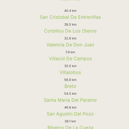
40.4 km
San Cristobal De Entreviñas
39.5 km
Corbillos De Los Oteros
32.6 km
Valencia De Don Juan
7.9 km
Villacid De Campos
35.5 km
Villalobos
56.9 km
Breto
54.5 km
Santa Maria Del Paramo
46.8 km
San Agustin Del Pozo
39.1 km
Riberos De La Cueza