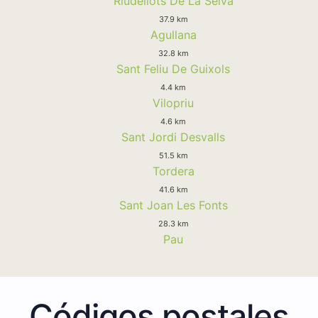
Riudellots De La Selva
37.9 km
Agullana
32.8 km
Sant Feliu De Guixols
4.4 km
Vilopriu
4.6 km
Sant Jordi Desvalls
51.5 km
Tordera
41.6 km
Sant Joan Les Fonts
28.3 km
Pau
Códigos postales