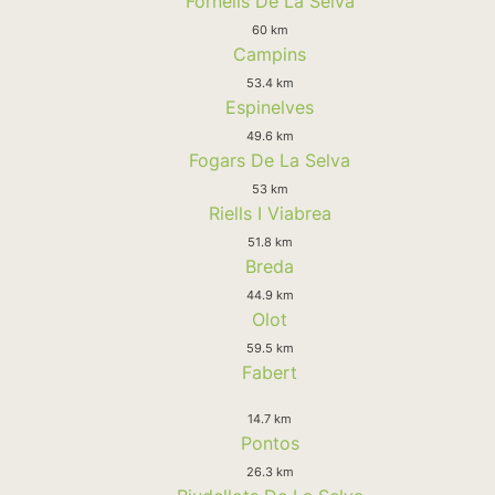
Fornells De La Selva
60 km
Campins
53.4 km
Espinelves
49.6 km
Fogars De La Selva
53 km
Riells I Viabrea
51.8 km
Breda
44.9 km
Olot
59.5 km
Fabert
14.7 km
Pontos
26.3 km