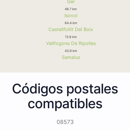
Ger
48.7 km
Isovol
64.4 km
Castellfollit Del Boix
13.8 km
Vallfogona De Ripolles
43.9 km
Samalus
Códigos postales
compatibles
08573