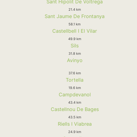
Sant Hipolit De Voltrega
21.4 km
Sant Jaume De Frontanya
58.1 km
Castellbell I El Vilar
49.9 km
Sils
31.8 km
Avinyo
37.6 km
Tortella
19.6 km
Campdevanol
43.4 km
Castellnou De Bages
43.5 km
Riells I Viabrea
24.9 km