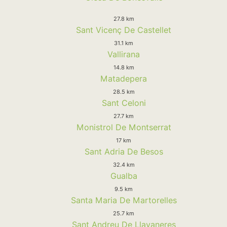
27.8 km
Sant Vicenç De Castellet
31.1 km
Vallirana
14.8 km
Matadepera
28.5 km
Sant Celoni
27.7 km
Monistrol De Montserrat
17 km
Sant Adria De Besos
32.4 km
Gualba
9.5 km
Santa Maria De Martorelles
25.7 km
Sant Andreu De Llavaneres