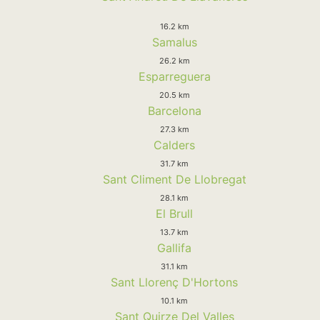
16.2 km
Samalus
26.2 km
Esparreguera
20.5 km
Barcelona
27.3 km
Calders
31.7 km
Sant Climent De Llobregat
28.1 km
El Brull
13.7 km
Gallifa
31.1 km
Sant Llorenç D'Hortons
10.1 km
Sant Quirze Del Valles