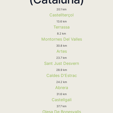
20.1 km
Castellterçol
13.6 km
Terrassa
8.2 km
Montornes Del Valles
30.8 km
Artes
23.7 km
Sant Just Desvern
28.9 km
Caldes D'Estrac
24.2 km
Abrera
31.6 km
Castellgali
37.7 km
Olesa De Bonesvalls