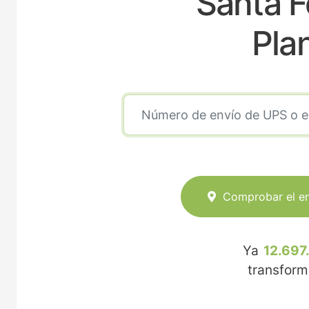
Santa F
Pla
Comprobar el e
Ya
12.697
transfor