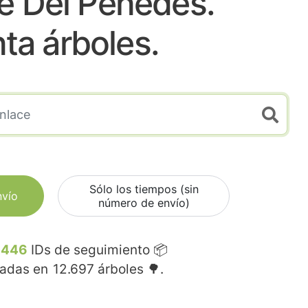
e Del Penedes.
nta árboles.
Sólo los tiempos (sin
nvío
número de envío)
.446
IDs de seguimiento 📦
madas en
12.697
árboles 🌳.