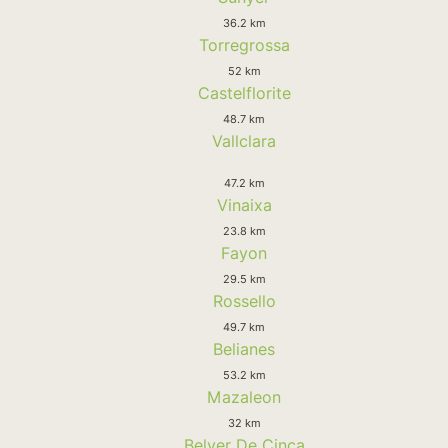
36.2 km
Torregrossa
52 km
Castelflorite
48.7 km
Vallclara
47.2 km
Vinaixa
23.8 km
Fayon
29.5 km
Rossello
49.7 km
Belianes
53.2 km
Mazaleon
32 km
Belver De Cinca