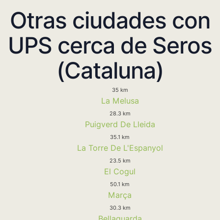
Otras ciudades con
UPS cerca de Seros
(Cataluna)
35 km
La Melusa
28.3 km
Puigverd De Lleida
35.1 km
La Torre De L'Espanyol
23.5 km
El Cogul
50.1 km
Marça
30.3 km
Bellaguarda