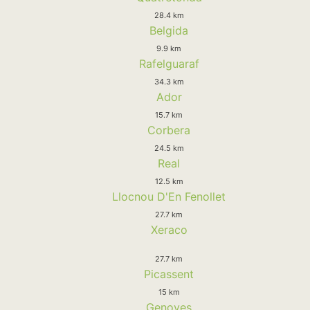
28.4 km
Belgida
9.9 km
Rafelguaraf
34.3 km
Ador
15.7 km
Corbera
24.5 km
Real
12.5 km
Llocnou D'En Fenollet
27.7 km
Xeraco
27.7 km
Picassent
15 km
Genoves