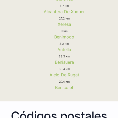
6.7 km
Alcantera De Xuquer
27.2 km
Xeresa
9 km
Benimodo
8.2 km
Antella
23.5 km
Benisuera
30.4 km
Aielo De Rugat
27.4 km
Benicolet
Códigos postales