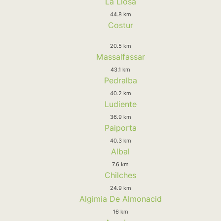
La Llosa
44.8 km
Costur
20.5 km
Massalfassar
43.1 km
Pedralba
40.2 km
Ludiente
36.9 km
Paiporta
40.3 km
Albal
7.6 km
Chilches
24.9 km
Algimia De Almonacid
16 km