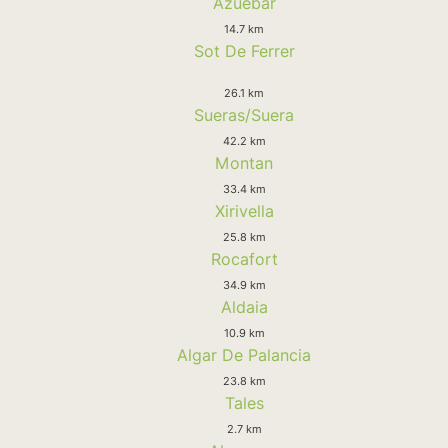
Azuebar
14.7 km
Sot De Ferrer
26.1 km
Sueras/Suera
42.2 km
Montan
33.4 km
Xirivella
25.8 km
Rocafort
34.9 km
Aldaia
10.9 km
Algar De Palancia
23.8 km
Tales
2.7 km