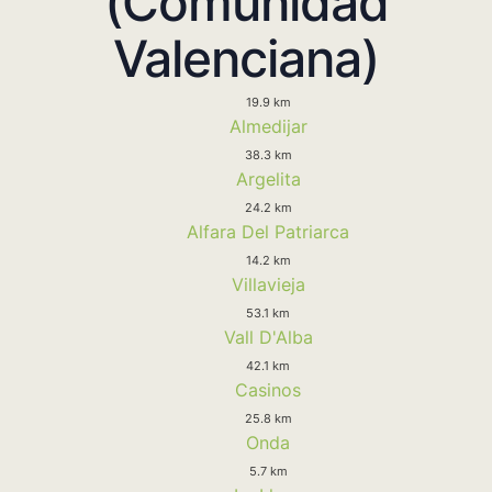
(Comunidad
Valenciana)
19.9 km
Almedijar
38.3 km
Argelita
24.2 km
Alfara Del Patriarca
14.2 km
Villavieja
53.1 km
Vall D'Alba
42.1 km
Casinos
25.8 km
Onda
5.7 km