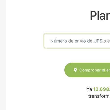
Pla
Comprobar el e
Ya
12.698
transfor