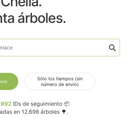
Chella.
nta árboles.
Sólo los tiempos (sin
nvío
número de envío)
.992
IDs de seguimiento 📦
madas en
12.698
árboles 🌳.