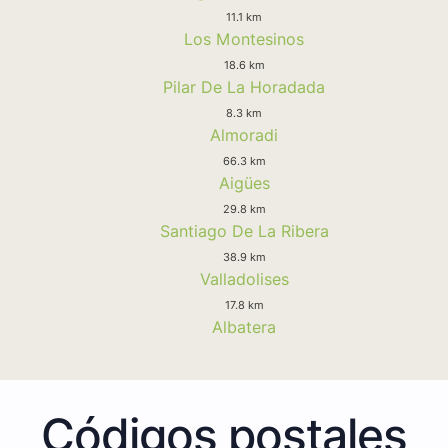
11.1 km
Los Montesinos
18.6 km
Pilar De La Horadada
8.3 km
Almoradi
66.3 km
Aigües
29.8 km
Santiago De La Ribera
38.9 km
Valladolises
17.8 km
Albatera
Códigos postales