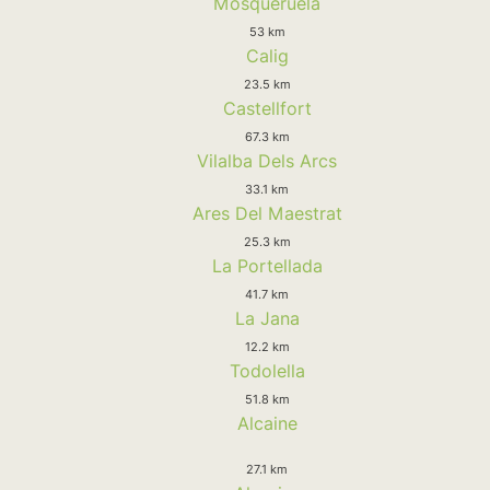
Mosqueruela
53 km
Calig
23.5 km
Castellfort
67.3 km
Vilalba Dels Arcs
33.1 km
Ares Del Maestrat
25.3 km
La Portellada
41.7 km
La Jana
12.2 km
Todolella
51.8 km
Alcaine
27.1 km