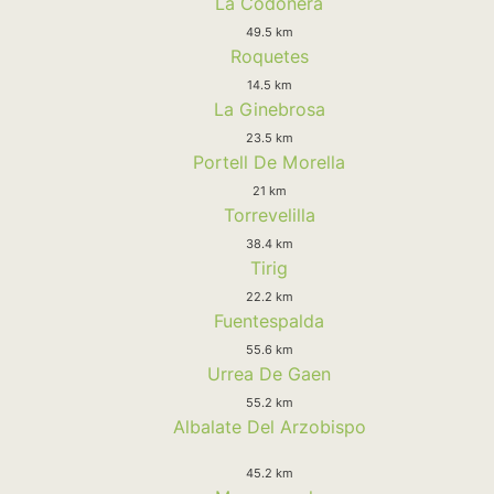
La Codoñera
49.5 km
Roquetes
14.5 km
La Ginebrosa
23.5 km
Portell De Morella
21 km
Torrevelilla
38.4 km
Tirig
22.2 km
Fuentespalda
55.6 km
Urrea De Gaen
55.2 km
Albalate Del Arzobispo
45.2 km