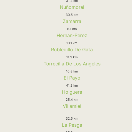
31.4 km
Nuñomoral
30.5 km
Zamarra
6.1 km
Hernan-Perez
13.1 km
Robledillo De Gata
11.3 km
Torrecilla De Los Angeles
16.8 km
El Payo
41.2 km
Holguera
25.4 km
Villamiel
32.5 km
La Pesga