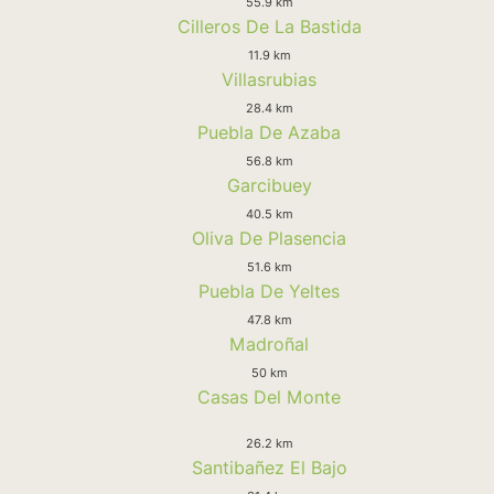
55.9 km
Cilleros De La Bastida
11.9 km
Villasrubias
28.4 km
Puebla De Azaba
56.8 km
Garcibuey
40.5 km
Oliva De Plasencia
51.6 km
Puebla De Yeltes
47.8 km
Madroñal
50 km
Casas Del Monte
26.2 km
Santibañez El Bajo