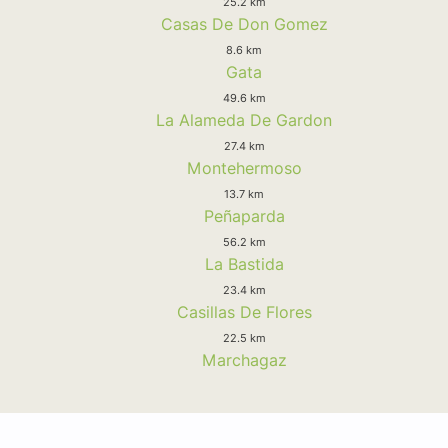
25.2 km
Casas De Don Gomez
8.6 km
Gata
49.6 km
La Alameda De Gardon
27.4 km
Montehermoso
13.7 km
Peñaparda
56.2 km
La Bastida
23.4 km
Casillas De Flores
22.5 km
Marchagaz