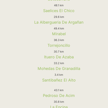
48.1 km
Saelices El Chico
29.6 km
La Albergueria De Argañan
49.4 km
Mirabel
36.3 km
Torrejoncillo
30.7 km
Ituero De Azaba
33.2 km
Mohedas De Granadilla
3.4 km
Santibañez El Alto
43.1 km
Pedroso De Acim
30.8 km
La Encina