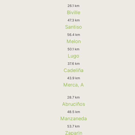
26.1 km
Biville
47.3 km
Santiso
56.4 km
Melon
50.1 km
Lugo
37.6 km
Cadeliña
43.9 km
Merca, A
28.7 km
Abruciños
48.5 km
Manzaneda
53.7 km
Zaparin