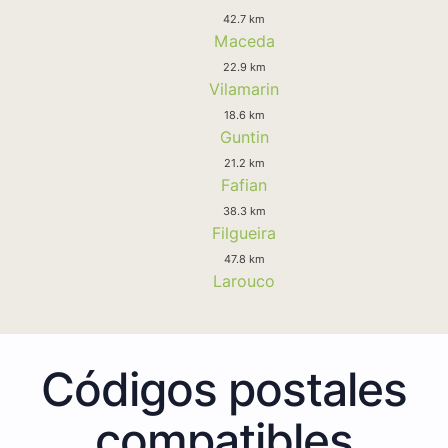
42.7 km
Maceda
22.9 km
Vilamarin
18.6 km
Guntin
21.2 km
Fafian
38.3 km
Filgueira
47.8 km
Larouco
Códigos postales
compatibles