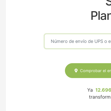
Pla
Comprobar el e
Ya
12.696
transfor