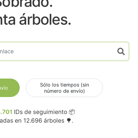
Sobrado.
nta árboles.
Sólo los tiempos (sin
nvío
número de envío)
.701
IDs de seguimiento 📦
madas en
12.696
árboles 🌳.