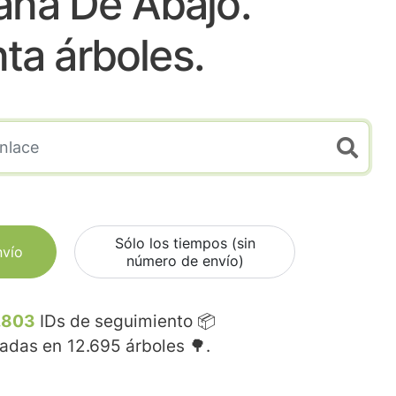
ana De Abajo.
nta árboles.
Sólo los tiempos (sin
nvío
número de envío)
.803
IDs de seguimiento 📦
madas en
12.695
árboles 🌳.