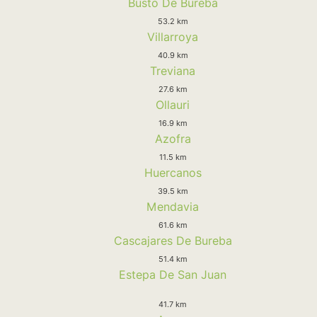
Busto De Bureba
53.2 km
Villarroya
40.9 km
Treviana
27.6 km
Ollauri
16.9 km
Azofra
11.5 km
Huercanos
39.5 km
Mendavia
61.6 km
Cascajares De Bureba
51.4 km
Estepa De San Juan
41.7 km