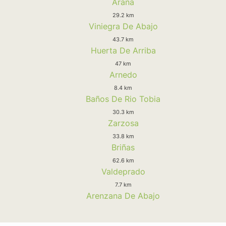
Arana
29.2 km
Viniegra De Abajo
43.7 km
Huerta De Arriba
47 km
Arnedo
8.4 km
Baños De Rio Tobia
30.3 km
Zarzosa
33.8 km
Briñas
62.6 km
Valdeprado
7.7 km
Arenzana De Abajo