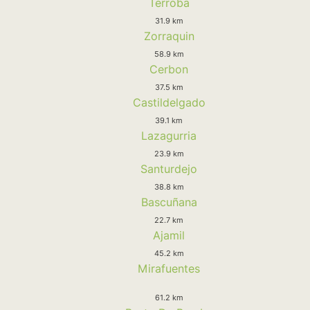
Terroba
31.9 km
Zorraquin
58.9 km
Cerbon
37.5 km
Castildelgado
39.1 km
Lazagurria
23.9 km
Santurdejo
38.8 km
Bascuñana
22.7 km
Ajamil
45.2 km
Mirafuentes
61.2 km