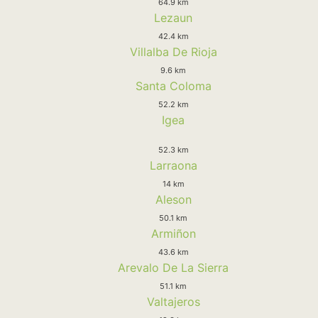
64.9 km
Lezaun
42.4 km
Villalba De Rioja
9.6 km
Santa Coloma
52.2 km
Igea
52.3 km
Larraona
14 km
Aleson
50.1 km
Armiñon
43.6 km
Arevalo De La Sierra
51.1 km
Valtajeros