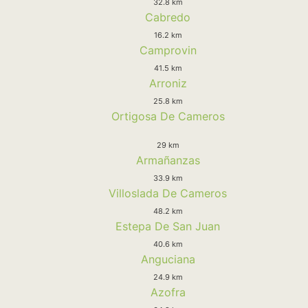
32.8 km
Cabredo
16.2 km
Camprovin
41.5 km
Arroniz
25.8 km
Ortigosa De Cameros
29 km
Armañanzas
33.9 km
Villoslada De Cameros
48.2 km
Estepa De San Juan
40.6 km
Anguciana
24.9 km
Azofra