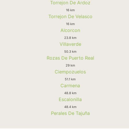
Torrejon De Ardoz
16 km
Torrejon De Velasco
16 km
Alcorcon
23.8 km
Villaverde
50.3 km
Rozas De Puerto Real
29 km
Ciempozuelos
51.1 km
Carmena
48.8 km
Escalonilla
48.4 km
Perales De Tajuña