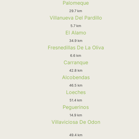
Palomeque
29.7 km
Villanueva Del Pardillo
5.7 km
El Alamo
34.9 km
Fresnedillas De La Oliva
6.6 km
Carranque
42.8 km
Alcobendas
46.5 km
Loeches
51.4 km
Peguerinos
14.9 km
Villaviciosa De Odon
49.4 km