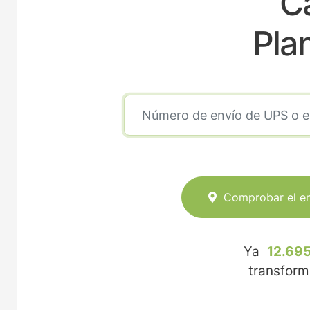
C
Pla
Comprobar el e
Ya
12.695
transfor