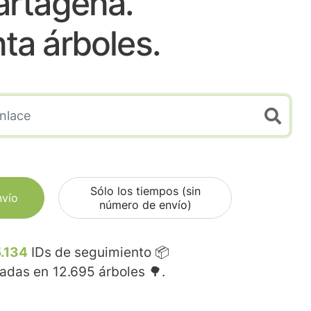
artagena.
nta árboles.
Sólo los tiempos (sin
nvío
número de envío)
.134
IDs de seguimiento 📦
madas en
12.695
árboles 🌳.