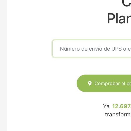
C
Pla
Comprobar el e
Ya
12.697
transfor