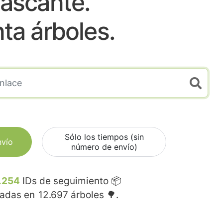
ascante.
nta árboles.
Sólo los tiempos (sin
nvío
número de envío)
.254
IDs de seguimiento 📦
madas en
12.697
árboles 🌳.