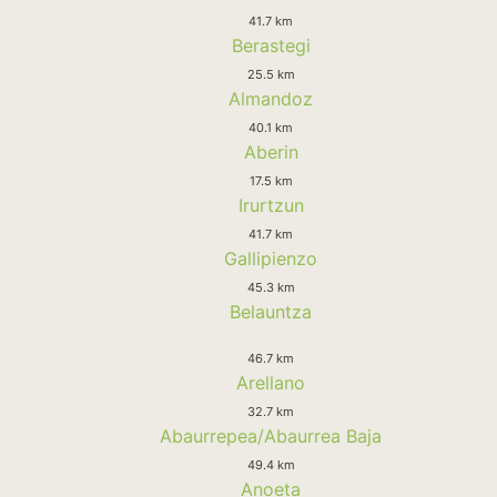
41.7 km
Berastegi
25.5 km
Almandoz
40.1 km
Aberin
17.5 km
Irurtzun
41.7 km
Gallipienzo
45.3 km
Belauntza
46.7 km
Arellano
32.7 km
Abaurrepea/Abaurrea Baja
49.4 km
Anoeta