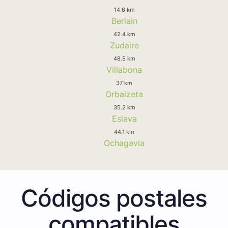
14.6 km
Beriain
42.4 km
Zudaire
48.5 km
Villabona
37 km
Orbaizeta
35.2 km
Eslava
44.1 km
Ochagavia
Códigos postales
compatibles