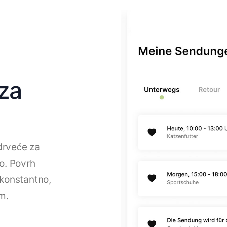
za
drveće za
lo. Povrh
 konstantno,
m.