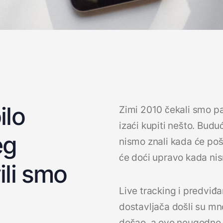
ilo
Zimi 2010 čekali smo pa
izaći kupiti nešto. Buduć
eg
nismo znali kada će pošt
će doći upravo kada ni
ili smo
Live tracking i predviđ
dostavljača došli su mn
došao, a ovo neugodno 