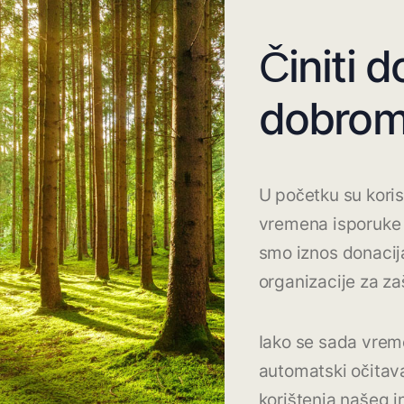
Činiti d
dobrom
U početku su korisn
vremena isporuke i
smo iznos donacij
organizacije za zaš
Iako se sada vrem
automatski očitava
korištenja našeg 