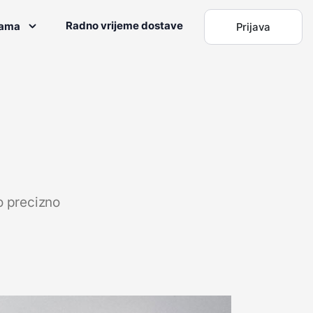
Radno vrijeme dostave
nama
Prijava
o precizno