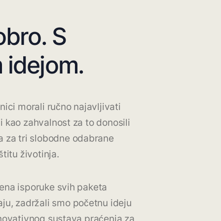
obro. S
 idejom.
ici morali ručno najavljivati
 kao zahvalnost za to donosili
a za tri slobodne odabrane
titu životinja.
ena isporuke svih paketa
ju, zadržali smo početnu ideju
inovativnog sustava praćenja za