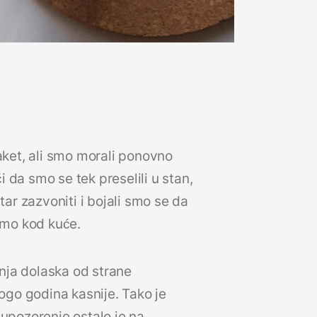
ket, ali smo morali ponovno
i da smo se tek preselili u stan,
ar zazvoniti i bojali smo se da
smo kod kuće.
anja dolaska od strane
ogo godina kasnije. Tako je
upozorenje ostalo je na