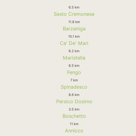
6.5 km
Sesto Cremonese
11.8 km
Barzaniga
10.1 km
Ca' De' Mari
6.2 km
Maristella
8.5 km
Fengo
7 km
Spinadesco
8.6 km
Persico Dosimo
3.5 km
Boschetto
11 km
Annicco