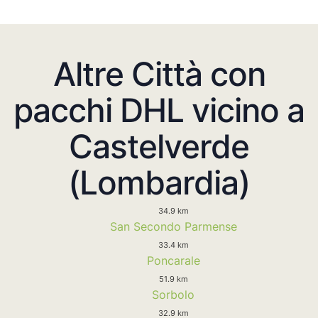
Altre Città con
pacchi DHL vicino a
Castelverde
(Lombardia)
34.9 km
San Secondo Parmense
33.4 km
Poncarale
51.9 km
Sorbolo
32.9 km