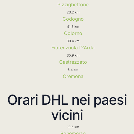
Pizzighettone
23.2 km
Codogno
41.8 km
Colorno
30.4 km
Fiorenzuola D'Arda
35.9 km
Castrezzato
6.4 km
Cremona
Orari DHL nei paesi
vicini
10.5 km
Bonemerse