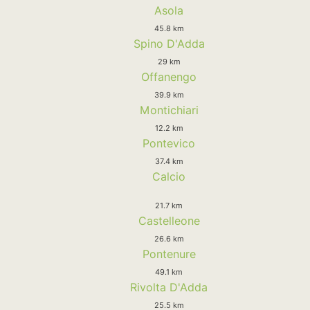
Asola
45.8 km
Spino D'Adda
29 km
Offanengo
39.9 km
Montichiari
12.2 km
Pontevico
37.4 km
Calcio
21.7 km
Castelleone
26.6 km
Pontenure
49.1 km
Rivolta D'Adda
25.5 km