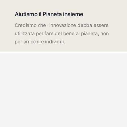
Aiutiamo il Pianeta insieme
Crediamo che l'innovazione debba essere
utilizzata per fare del bene al pianeta, non
per arricchire individui.
Traccia & Traccia
La Nostra Storia
Italia
Piantare Alberi
Team
Blog