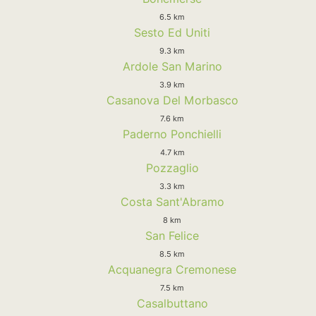
6.5 km
Sesto Ed Uniti
9.3 km
Ardole San Marino
3.9 km
Casanova Del Morbasco
7.6 km
Paderno Ponchielli
4.7 km
Pozzaglio
3.3 km
Costa Sant'Abramo
8 km
San Felice
8.5 km
Acquanegra Cremonese
7.5 km
Casalbuttano