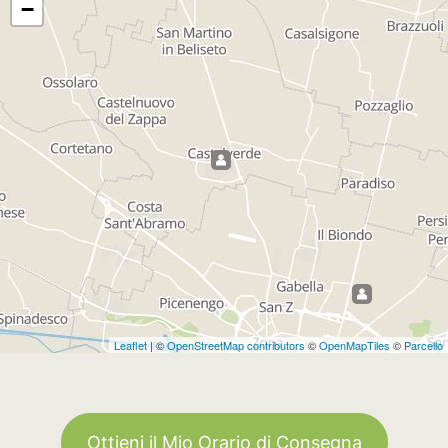
−
Leaflet
| ©
OpenStreetMap contributors
©
OpenMapTiles
©
Parcello
Ottieni il Mio Orario di Consegna