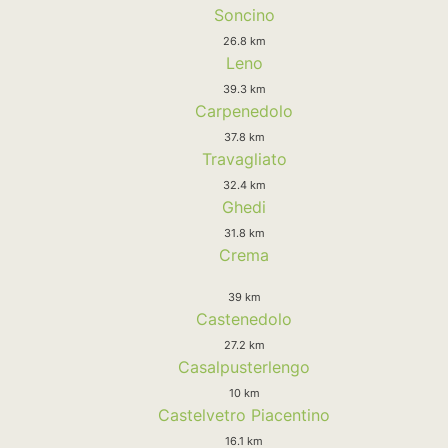
Soncino
26.8 km
Leno
39.3 km
Carpenedolo
37.8 km
Travagliato
32.4 km
Ghedi
31.8 km
Crema
39 km
Castenedolo
27.2 km
Casalpusterlengo
10 km
Castelvetro Piacentino
16.1 km