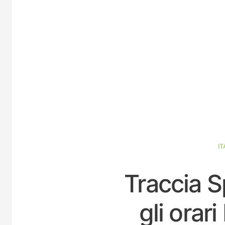
IT
Traccia S
gli orar