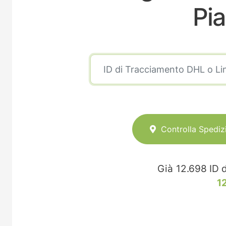
Pia
Controlla Spediz
Già
12.698
ID d
1