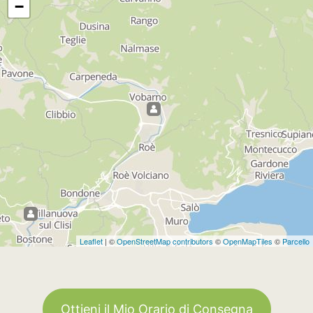
−
Leaflet
| ©
OpenStreetMap contributors
©
OpenMapTiles
©
Parcello
Ottieni il Mio Orario di Consegna