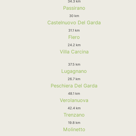
34.3 km
Passirano
30 km
Castelnuovo Del Garda
31.1 km
Flero
24.2 km
Villa Carcina
37.5 km
Lugagnano
26.7 km
Peschiera Del Garda
48.1 km
Verolanuova
42.4 km
Trenzano
19.8 km
Molinetto