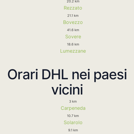
20.2 km
Rezzato
21.1 km
Bovezzo
41.6 km
Sovere
18.6 km
Lumezzane
Orari DHL nei paesi
vicini
3 km
Carpeneda
10.7 km
Solarolo
9.1 km