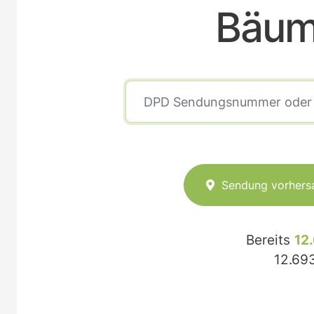
Bäum
Sendung vorhers
Bereits
12
12.69