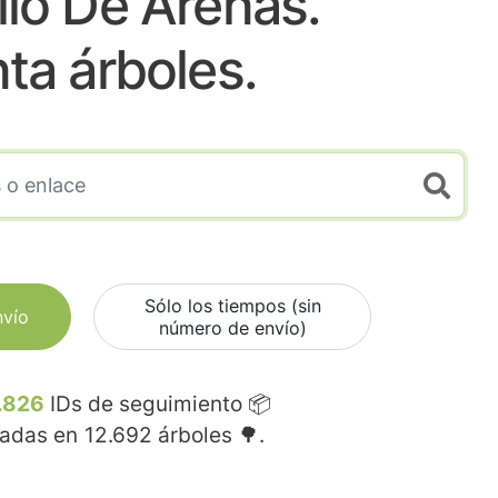
lo De Arenas.
nta árboles.
Sólo los tiempos (sin
nvío
número de envío)
.826
IDs de seguimiento 📦
madas en
12.692
árboles 🌳.