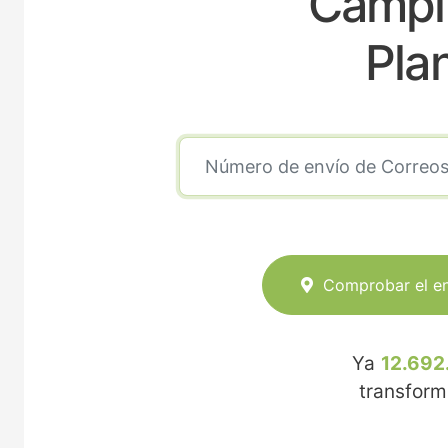
Campil
Pla
Comprobar el e
Ya
12.692
transfor