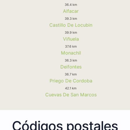
36.4 km
Alfacar
39.3 km
Castillo De Locubin
39.9 km
Viñuela
37.6 km
Monachil
36.3 km
Deifontes
36.7 km
Priego De Cordoba
42.1 km
Cuevas De San Marcos
Códigos postales