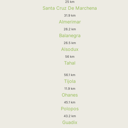
25 km
Santa Cruz De Marchena
31.9 km
Almerimar
26.2 km
Balanegra
26.5 km
Alsodux
56 km
Tahal
56.1 km
Tijola
11.9 km
Ohanes
45.1 km
Polopos
43.2 km
Guadix