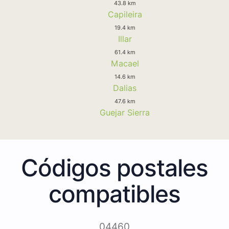
43.8 km
Capileira
19.4 km
Illar
61.4 km
Macael
14.6 km
Dalias
47.6 km
Guejar Sierra
Códigos postales
compatibles
04460